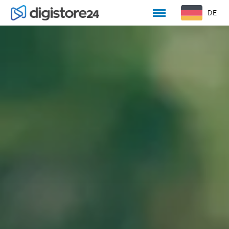
DE
EN
WILLKOMMEN
KULTUR UND WERTE
OFFENE STELLEN
BEWERBUNGSPROZESS
UNSER TEAM