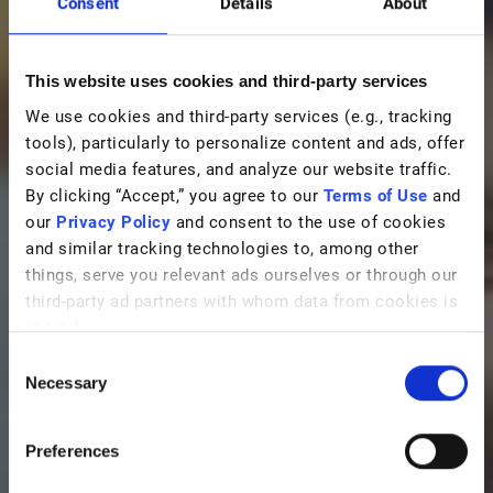
Consent
Details
About
This website uses cookies and third-party services
We use cookies and third-party services (e.g., tracking
tools), particularly to personalize content and ads, offer
social media features, and analyze our website traffic.
By clicking “Accept,” you agree to our
Terms of Use
and
our
Privacy Policy
and consent to the use of cookies
and similar tracking technologies to, among other
things, serve you relevant ads ourselves or through our
third-party ad partners with whom data from cookies is
shared.
C
Necessary
o
n
s
Preferences
e